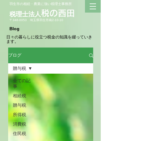
羽生市の相続・農業に強い税理士事務所
​税の西田
税理士法人
〒348-
0053 埼玉県羽生市南2-10-10
Blog
日々の暮らしに役立つ税金の知識を綴っていき
ます。
ブログ
贈与税
全ての記
事
相続税
贈与税
所得税
消費税
住民税