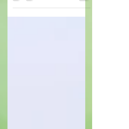
職員）の4人です。相続税の負担の最小化
もさることながら次世代へ何を託し何を継
承すべきでしょうか。