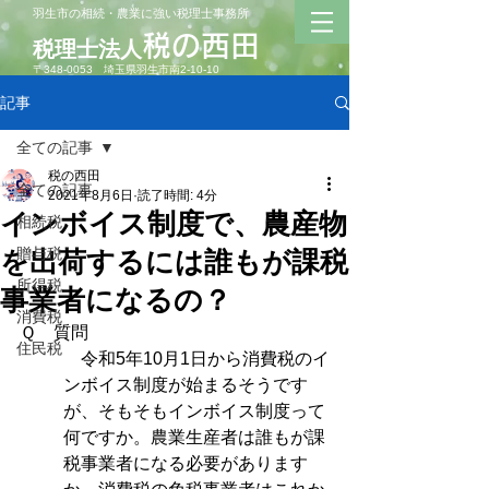
羽生市の相続・農業に強い税理士事務所
​税の西田
税理士法人
〒348-
0053 埼玉県羽生市南2-10-10
記事
全ての記事
税の西田
全ての記事
2021年8月6日
読了時間: 4分
インボイス制度で、農産物
相続税
贈与税
を出荷するには誰もが課税
所得税
事業者になるの？
消費税
Ｑ　質問
住民税
　令和5年10月1日から消費税のイ
ンボイス制度が始まるそうです
が、そもそもインボイス制度って
何ですか。農業生産者は誰もが課
税事業者になる必要があります